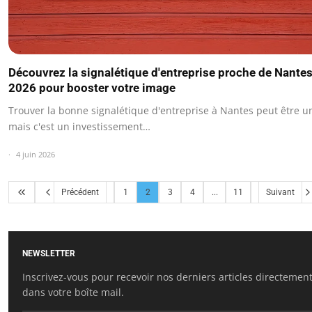
Découvrez la signalétique d'entreprise proche de Nante
2026 pour booster votre image
Trouver la bonne signalétique d'entreprise à Nantes peut être un
mais c'est un investissement…
4 juin 2026
Précédent
1
2
3
4
...
11
Suivant
NEWSLETTER
Inscrivez-vous pour recevoir nos derniers articles directemen
dans votre boîte mail.