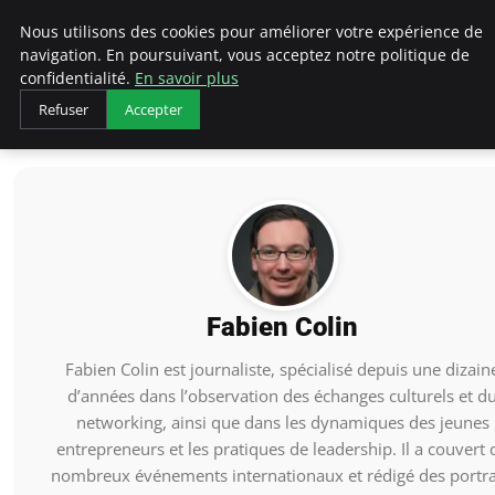
AIESEC France
Nous utilisons des cookies pour améliorer votre expérience de
navigation. En poursuivant, vous acceptez notre politique de
confidentialité.
En savoir plus
Refuser
Accepter
Accueil
Fabien Colin
Fabien Colin
Fabien Colin est journaliste, spécialisé depuis une dizain
d’années dans l’observation des échanges culturels et d
networking, ainsi que dans les dynamiques des jeunes
entrepreneurs et les pratiques de leadership. Il a couvert 
nombreux événements internationaux et rédigé des portra