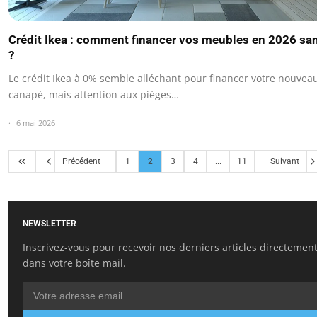
Crédit Ikea : comment financer vos meubles en 2026 san
?
Le crédit Ikea à 0% semble alléchant pour financer votre nouvea
canapé, mais attention aux pièges…
6 mai 2026
Précédent
1
2
3
4
...
11
Suivant
NEWSLETTER
Inscrivez-vous pour recevoir nos derniers articles directemen
dans votre boîte mail.