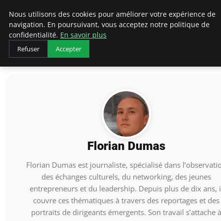
AIESEC France
Nous utilisons des cookies pour améliorer votre expérience de
navigation. En poursuivant, vous acceptez notre politique de
confidentialité.
En savoir plus
Refuser
Accepter
Accueil
Florian Dumas
Florian Dumas
Florian Dumas est journaliste, spécialisé dans l’observati
des échanges culturels, du networking, des jeunes
entrepreneurs et du leadership. Depuis plus de dix ans, i
couvre ces thématiques à travers des reportages et des
portraits de dirigeants émergents. Son travail s’attache 