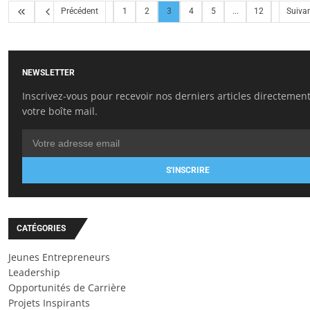
Précédent
1
2
3
4
5
...
12
Suiva
NEWSLETTER
Inscrivez-vous pour recevoir nos derniers articles directemen
votre boîte mail.
S'INSCRIRE
CATÉGORIES
Jeunes Entrepreneurs
Leadership
Opportunités de Carrière
Projets Inspirants