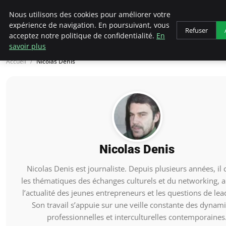
AIESEC France
Nous utilisons des cookies pour améliorer votre
expérience de navigation. En poursuivant, vous
Refuser
acceptez notre politique de confidentialité.
En
savoir plus
Accueil
Nicolas Denis
Nicolas Denis
Nicolas Denis est journaliste. Depuis plusieurs années, il
les thématiques des échanges culturels et du networking, a
l’actualité des jeunes entrepreneurs et les questions de lea
Son travail s’appuie sur une veille constante des dynam
professionnelles et interculturelles contemporaines