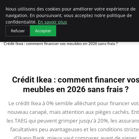
AIESEC France
Nous utilisons des cookies pour améliorer votre expérience de
navigation. En poursuivant, vous acceptez notre politique de
confidentialité.
En savoir plus
Refuser
Accepter
Accueil
Crédit Ikea : comment financer vos meubles en 2026 sans frais ?
Crédit Ikea : comment financer vo
meubles en 2026 sans frais ?
Le crédit Ikea à 0% semble alléchant pour financer vot
nouveau canapé, mais attention aux pièges cachés. En
les TAEG qui peuvent grimper jusqu'à 20%, les assuran
facultatives peu avantageuses et les conditions strict
d'Ikano Bank, mieux vaut comparer avant de signer.