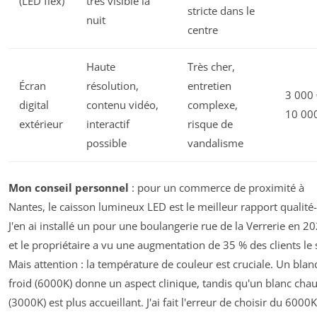
(LED flex)
très visible la
stricte dans le
nuit
centre
Haute
Très cher,
Écran
résolution,
entretien
3 000 
digital
contenu vidéo,
complexe,
10 00
extérieur
interactif
risque de
possible
vandalisme
Mon conseil personnel
: pour un commerce de proximité à
Nantes, le caisson lumineux LED est le meilleur rapport qualité-
J'en ai installé un pour une boulangerie rue de la Verrerie en 20
et le propriétaire a vu une augmentation de 35 % des clients le 
Mais attention : la température de couleur est cruciale. Un blan
froid (6000K) donne un aspect clinique, tandis qu'un blanc cha
(3000K) est plus accueillant. J'ai fait l'erreur de choisir du 6000K