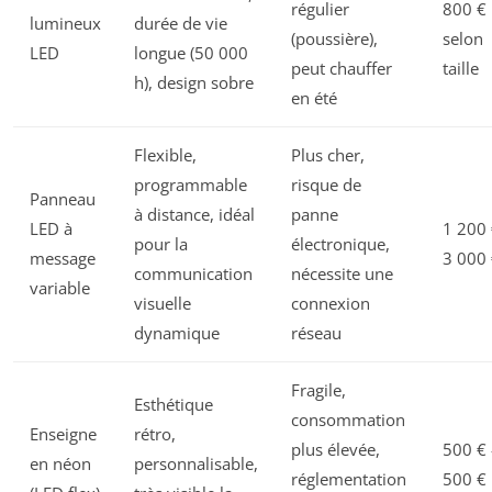
régulier
800 €
lumineux
durée de vie
(poussière),
selon
LED
longue (50 000
peut chauffer
taille
h), design sobre
en été
Flexible,
Plus cher,
programmable
risque de
Panneau
à distance, idéal
panne
LED à
1 200 
pour la
électronique,
message
3 000
communication
nécessite une
variable
visuelle
connexion
dynamique
réseau
Fragile,
Esthétique
consommation
Enseigne
rétro,
plus élevée,
500 € 
en néon
personnalisable,
réglementation
500 €