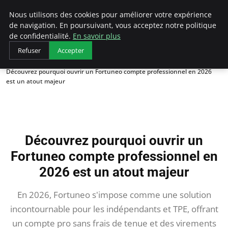
AIESEC France
Nous utilisons des cookies pour améliorer votre expérience
de navigation. En poursuivant, vous acceptez notre politique
de confidentialité.
En savoir plus
Refuser
Accepter
Accueil
Découvrez pourquoi ouvrir un Fortuneo compte professionnel en 2026
est un atout majeur
Découvrez pourquoi ouvrir un
Fortuneo compte professionnel en
2026 est un atout majeur
En 2026, Fortuneo s'impose comme une solution
incontournable pour les indépendants et TPE, offrant
un compte pro sans frais de tenue et des virements