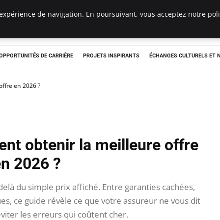
expérience de navigation. En poursuivant, vous acceptez notre polit
OPPORTUNITÉS DE CARRIÈRE
PROJETS INSPIRANTS
ÉCHANGES CULTURELS ET
offre en 2026 ?
t obtenir la meilleure offre
n 2026 ?
là du simple prix affiché. Entre garanties cachées,
ues, ce guide révèle ce que votre assureur ne vous dit
iter les erreurs qui coûtent cher.