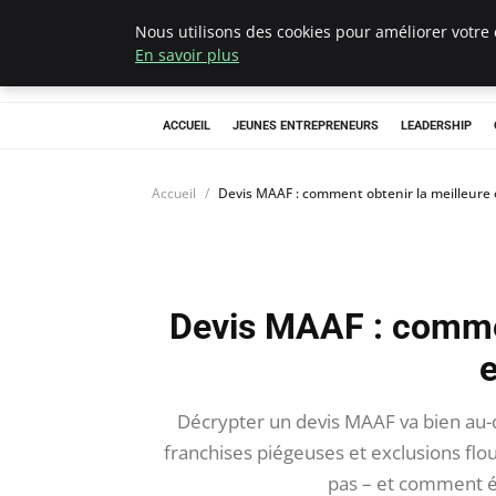
Nous utilisons des cookies pour améliorer votre 
AIESEC France
En savoir plus
ACCUEIL
JEUNES ENTREPRENEURS
LEADERSHIP
Accueil
Devis MAAF : comment obtenir la meilleure 
Devis MAAF : commen
e
Décrypter un devis MAAF va bien au-de
franchises piégeuses et exclusions flo
pas – et comment év