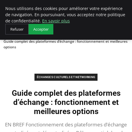
AIESEC France
Nous utilisons des cookies pour améliorer votre expérience
de navigation. En poursuivant, vous acceptez notre politique
de confidentialité.
En savoir plus
Refuser
Accepter
Accueil
Échanges Culturels et Networking
Guide complet des plateformes d’échange : fonctionnement et meilleures
options
ÉCHANGES CULTURELS ET NETWORKING
Guide complet des plateformes
d’échange : fonctionnement et
meilleures options
EN BREF Fonctionnement des plateformes d’échange