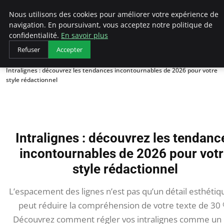
AIESEC France
Nous utilisons des cookies pour améliorer votre expérience de
navigation. En poursuivant, vous acceptez notre politique de
confidentialité.
En savoir plus
Refuser
Accepter
Accueil
Intralignes : découvrez les tendances incontournables de 2026 pour votre
style rédactionnel
Intralignes : découvrez les tendanc
incontournables de 2026 pour vot
style rédactionnel
L’espacement des lignes n’est pas qu’un détail esthétique
peut réduire la compréhension de votre texte de 30 
Découvrez comment régler vos intralignes comme un