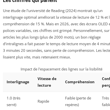
Les chiffres qui parlent
Une étude de l'université de Reading (2024) montrait qu'un
interlignage optimal améliorait la vitesse de lecture de 12 % et 
compréhension de 15 %. Mais en 2026, avec des écrans OLED e
polices variables, ces chiffres ont grimpé. Personnellement, su
articles les plus longs (plus de 2000 mots), un bon réglage
d'intralignes a fait passer le temps de lecture moyen de 4 minu
3 minutes 20 secondes, sans perte de compréhension. Les lect
lisaient plus vite, mais retenaient mieux.
Impact de l'espacement des lignes sur la lisibilité
Vitesse de
Con
Interlignage
Compréhension
lecture
per
1.0 (très
Faible (perte de
Très
Rapide
serré)
repères)
faibl