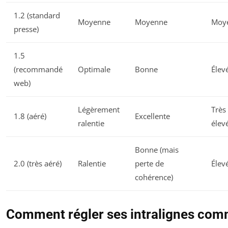
1.2 (standard
Moyenne
Moyenne
Moy
presse)
1.5
(recommandé
Optimale
Bonne
Élev
web)
Légèrement
Très
1.8 (aéré)
Excellente
ralentie
élev
Bonne (mais
2.0 (très aéré)
Ralentie
perte de
Élev
cohérence)
Comment régler ses intralignes co