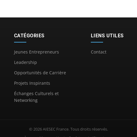
CATÉGORIES
LIENS UTILES
Jeunes Entrepreneurs
Contact
Leadership
Opportunités de Carrière
Projets Inspirants
Échanges Culturels et
Networking
© 2026 AIESEC France. Tous droits réservés.