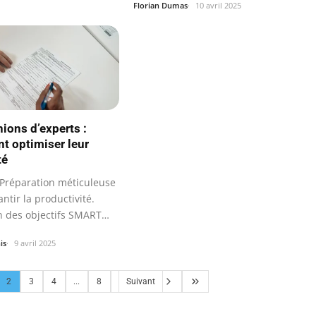
Florian Dumas
10 avril 2025
nions d’experts :
 optimiser leur
té
Préparation méticuleuse
ntir la productivité.
on des objectifs SMART
is
9 avril 2025
2
3
4
...
8
Suivant