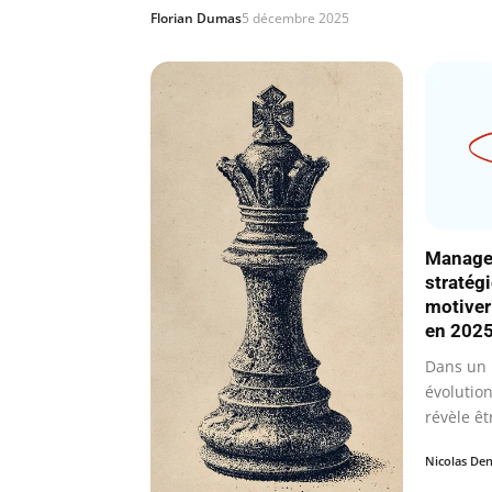
Florian Dumas
5 décembre 2025
Managem
stratég
motiver
en 202
Dans un 
évolution
révèle êt
les…
Nicolas Den