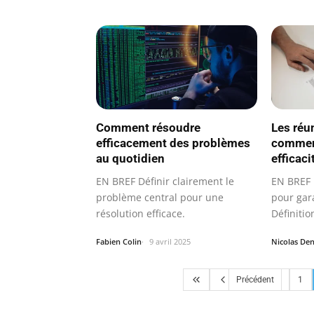
Comment résoudre
Les réu
efficacement des problèmes
comment
au quotidien
efficaci
EN BREF Définir clairement le
EN BREF 
problème central pour une
pour gara
résolution efficace.
Définiti
pour…
Fabien Colin
9 avril 2025
Nicolas Den
Précédent
1