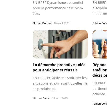
EN BREF Dynamisme : essentiel
EN BREF 
pour la performance et le bien-
disciplin
être.
moderne 
méthode
Florian Dumas
16 avril 2025
Fabien Coli
La démarche proactive : clés
Réponse
pour anticiper et réussir
amélior
décisio
EN BREF Proactivité : Anticiper les
EN BREF 
situations et agir avant qu’elles ne
pertinen
se produisent.
éclairée.
Nicolas Denis
14 avril 2025
Fabien Coli