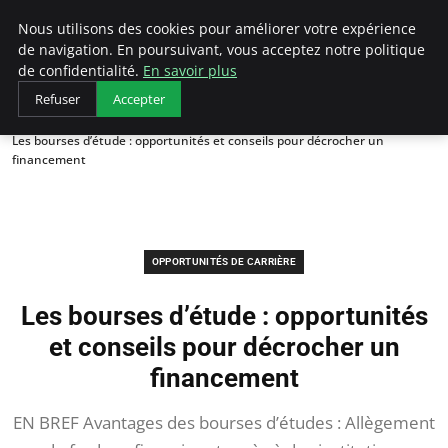
AIESEC France
Nous utilisons des cookies pour améliorer votre expérience
de navigation. En poursuivant, vous acceptez notre politique
de confidentialité.
En savoir plus
Refuser
Accepter
Accueil
Opportunités de Carrière
Les bourses d’étude : opportunités et conseils pour décrocher un
financement
OPPORTUNITÉS DE CARRIÈRE
Les bourses d’étude : opportunités
et conseils pour décrocher un
financement
EN BREF Avantages des bourses d’études : Allègement