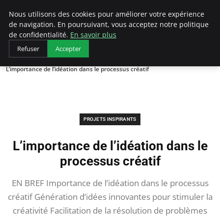
AIESEC France
Nous utilisons des cookies pour améliorer votre expérience
de navigation. En poursuivant, vous acceptez notre politique
de confidentialité.
En savoir plus
Refuser
Accepter
Accueil
Projets Inspirants
L’importance de l’idéation dans le processus créatif
PROJETS INSPIRANTS
L’importance de l’idéation dans le
processus créatif
EN BREF Importance de l’idéation dans le processus
créatif Génération d’idées innovantes pour stimuler la
créativité Facilitation de la résolution de problèmes