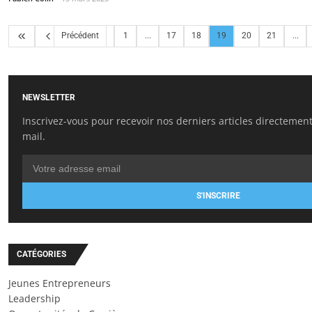
Précédent
1
...
17
18
19
20
21
...
NEWSLETTER
Inscrivez-vous pour recevoir nos derniers articles directement
mail.
S'INSCRIRE
CATÉGORIES
Jeunes Entrepreneurs
Leadership