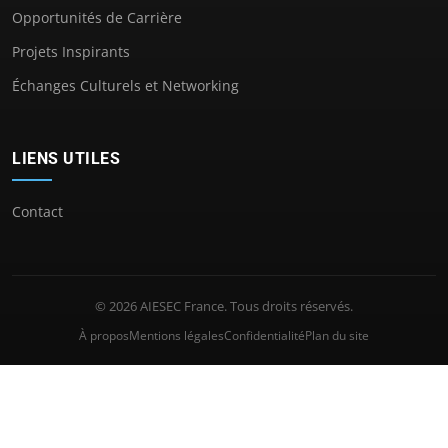
Opportunités de Carrière
Projets Inspirants
Échanges Culturels et Networking
LIENS UTILES
Contact
© 2026 AIESEC France. Tous droits réservés.
À propos
Mentions légales
Confidentialité
Plan du site