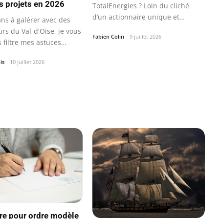
s projets en 2026
TotalEnergies ? Loin du cliché
d’un actionnaire unique et
ans à galérer avec des
opaque, la réalité…
rs du Val-d'Oise, je vous
Fabien Colin
9 juillet 2026
s filtre mes astuces
is
10 juillet 2026
re pour ordre modèle