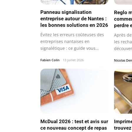
Panneau signalisation
Reglo m
entreprise autour de Nantes :
commen
les bonnes solutions en 2026
perdre 
Évitez les erreurs coûteuses des
Après de
entreprises nantaises en
les recha
signalétique : ce guide vous
découver
révèle les…
astuces
Fabien Colin
13 juillet 2026
Nicolas Den
McDual 2026 : test et avis sur
Imprimeu
ce nouveau concept de repas
trouvez 