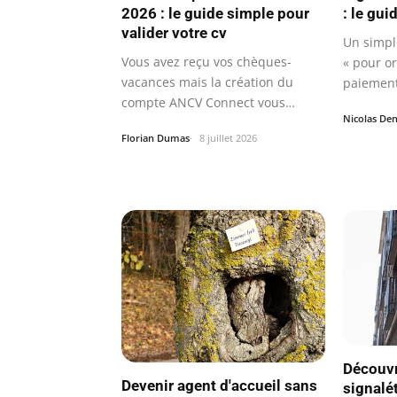
2026 : le guide simple pour
: le gu
valider votre cv
Un simpl
Vous avez reçu vos chèques-
« pour o
vacances mais la création du
paiement
compte ANCV Connect vous
un…
Nicolas Den
semble floue ?
Florian Dumas
8 juillet 2026
Découvr
Devenir agent d'accueil sans
signalé