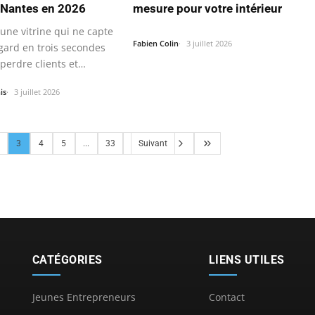
mesure pour votre intérieur
 Nantes en 2026
une vitrine qui ne capte
Fabien Colin
3 juillet 2026
egard en trois secondes
 perdre clients et…
is
3 juillet 2026
3
4
5
...
33
Suivant
CATÉGORIES
LIENS UTILES
Jeunes Entrepreneurs
Contact