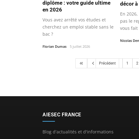
diplôme : votre guide ultime
décor à
en 2026
En 2026, 
Vous avez arrêté vos études et
pas le r
cherchez un emploi stable sans le
vous fait
bac ?
Nicolas Den
Florian Dumas
5 juillet 2026
Précédent
1
2
AIESEC FRANCE
Blog d'actualités et d'informations