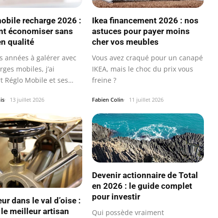
obile recharge 2026 :
Ikea financement 2026 : nos
t économiser sans
astuces pour payer moins
en qualité
cher vos meubles
s années à galérer avec
Vous avez craqué pour un canapé
rges mobiles, j’ai
IKEA, mais le choc du prix vous
t Réglo Mobile et ses
freine ?
…
is
13 juillet 2026
Fabien Colin
11 juillet 2026
Devenir actionnaire de Total
en 2026 : le guide complet
pour investir
r dans le val d’oise :
le meilleur artisan
Qui possède vraiment