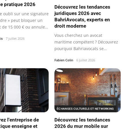
ide pratique 2026
Découvrez les tendances
juridiques 2026 avec
e oubli sur une signature
BahriAvocats, experts en
rdre » peut bloquer un
droit moderne
 de 15 000 € ou annuler
Vous cherchez un avocat
is
7 juillet 2026
maritime compétent ? Découvrez
pourquoi Bahriavocats se
distingue des…
Fabien Colin
6 juillet 2026
ÉCHANGES CULTURELS ET NETWORKING
Découvrez les tendances
ez l'entreprise de
2026 du mur mobile sur
tique enseigne et