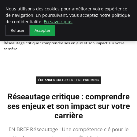
AIESEC France
Nous utilisons des cookies pour améliorer votre expérience
de navigation. En poursuivant, vous acceptez notre politique
de confidentialité.
En savoir plus
Refuser
Accepter
Accueil
Échanges Culturels et Networking
Réseautage critique : comprendre ses enjeux et son impact sur votre
carrière
ÉCHANGES CULTURELS ET NETWORKING
Réseautage critique : comprendre
ses enjeux et son impact sur votre
carrière
EN BREF Réseautage : Une compétence clé pour le