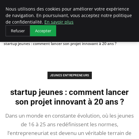
AIESEC France
Nous utilisons des cookies pour améliorer votre expérience
de navigation. En poursuivant, vous acceptez notre politique
de confidentialité.
En savoir plus
Refuser
Accepter
Accueil
Jeunes Entrepreneurs
startup jeunes : comment lancer son projet innovant à 20 ans ?
JEUNES ENTREPRENEURS
startup jeunes : comment lancer
son projet innovant à 20 ans ?
Dans un monde en constante évolution, où les jeunes
de 16 à 25 ans redéfinissent les normes,
l’entrepreneuriat est devenu un véritable terrain de