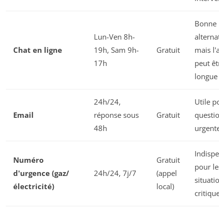
Bonne
Lun-Ven 8h-
alterna
Chat en ligne
19h, Sam 9h-
Gratuit
mais l'
17h
peut êt
longue
24h/24,
Utile p
Email
réponse sous
Gratuit
questi
48h
urgent
Indisp
Numéro
Gratuit
pour le
d'urgence (gaz/
24h/24, 7j/7
(appel
situati
électricité)
local)
critiqu