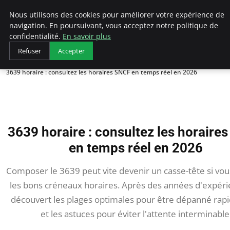
AIESEC France
Nous utilisons des cookies pour améliorer votre expérience de
navigation. En poursuivant, vous acceptez notre politique de
confidentialité.
En savoir plus
Refuser
Accepter
Accueil
3639 horaire : consultez les horaires SNCF en temps réel en 2026
3639 horaire : consultez les horaire
en temps réel en 2026
Composer le 3639 peut vite devenir un casse-tête si vou
les bons créneaux horaires. Après des années d'expérie
découvert les plages optimales pour être dépanné ra
et les astuces pour éviter l'attente interminable