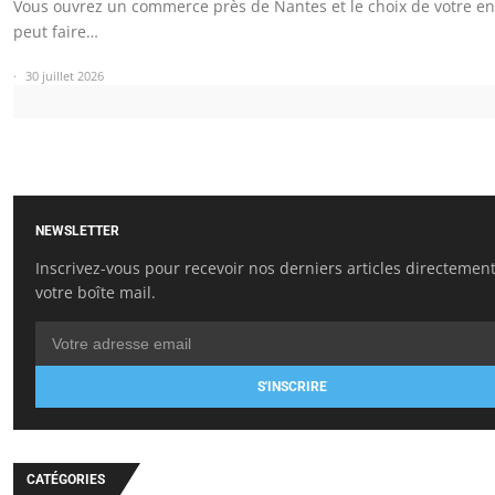
Vous ouvrez un commerce près de Nantes et le choix de votre e
peut faire…
30 juillet 2026
NEWSLETTER
Inscrivez-vous pour recevoir nos derniers articles directemen
votre boîte mail.
S'INSCRIRE
CATÉGORIES