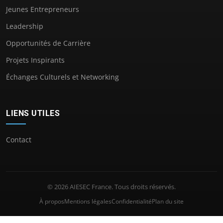
Jeunes Entrepreneurs
Leadership
Opportunités de Carrière
Projets Inspirants
Échanges Culturels et Networking
LIENS UTILES
Contact
© 2026 AIESEC France. Tous droits réservés.
À propos
Mentions légales
Confidentialité
Plan du site