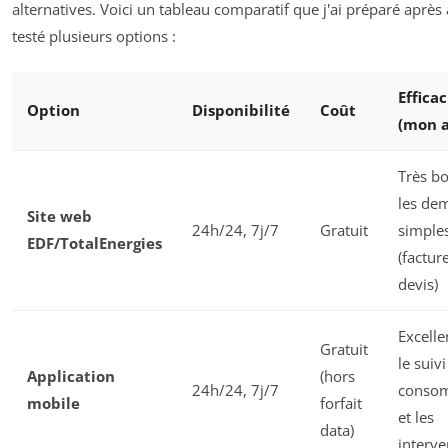
alternatives. Voici un tableau comparatif que j'ai préparé après 
testé plusieurs options :
Efficac
Option
Disponibilité
Coût
(mon a
Très b
les de
Site web
24h/24, 7j/7
Gratuit
simple
EDF/TotalEnergies
(factur
devis)
Excelle
Gratuit
le suiv
Application
(hors
24h/24, 7j/7
conso
mobile
forfait
et les
data)
interve