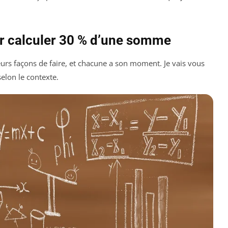
r calculer 30 % d’une somme
sieurs façons de faire, et chacune a son moment. Je vais vous
selon le contexte.