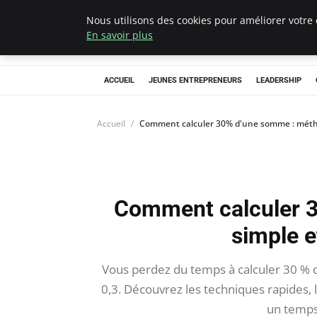
Nous utilisons des cookies pour améliorer votre 
AIESEC France
En savoir plus
ACCUEIL
JEUNES ENTREPRENEURS
LEADERSHIP
Accueil
Comment calculer 30% d'une somme : métho
Comment calculer 
simple e
Vous perdez du temps à calculer 30 % 
0,3. Découvrez les techniques rapides, l
un temps