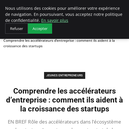
AIESEC France
Nous utilisons des cookies pour améliorer votre expérience
de navigation. En poursuivant, vous acceptez notre politique
de confidentialité.
En savoir plus
Refuser
Accepter
Accueil
Jeunes Entrepreneurs
Comprendre les accélérateurs d’entreprise : comment ils aident à la
croissance des startups
JEUNES ENTREPRENEURS
Comprendre les accélérateurs
d’entreprise : comment ils aident à
la croissance des startups
EN BREF Rôle des accélérateurs dans l’écosystème