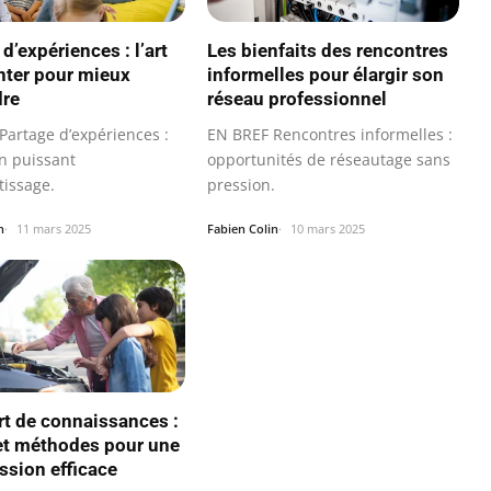
d’expériences : l’art
Les bienfaits des rencontres
nter pour mieux
informelles pour élargir son
dre
réseau professionnel
Partage d’expériences :
EN BREF Rencontres informelles :
n puissant
opportunités de réseautage sans
tissage.
pression.
n
11 mars 2025
Fabien Colin
10 mars 2025
rt de connaissances :
et méthodes pour une
ssion efficace