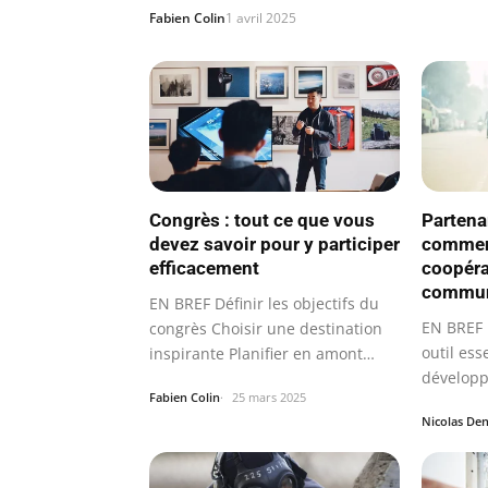
Fabien Colin
1 avril 2025
Congrès : tout ce que vous
Partenar
devez savoir pour y participer
comment
efficacement
coopéra
commu
EN BREF Définir les objectifs du
EN BREF 
congrès Choisir une destination
outil ess
inspirante Planifier en amont…
dévelop
Fabien Colin
25 mars 2025
Nicolas Den