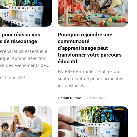
s pour réussir vos
Pourquoi rejoindre une
s de réseautage
communauté
d’apprentissage peut
Préparation essentielle
transformer votre parcours
aque réunion Sélection
éducatif
se des événements de
EN BREF Entraide : Profitez du
…
n
14 mars 2025
soutien mutuel pour surmonter
les obstacles.
Florian Dumas
14 mars 2025