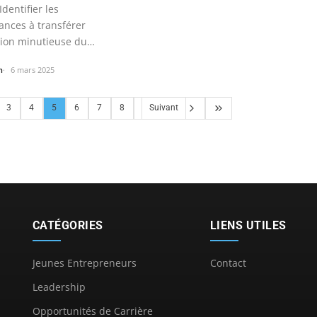
dentifier les
ances à transférer
ation minutieuse du
us…
n
6 mars 2025
3
4
5
6
7
8
Suivant
CATÉGORIES
LIENS UTILES
Jeunes Entrepreneurs
Contact
Leadership
Opportunités de Carrière