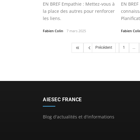
EN BREF Empathie : Mettez-vous à
EN BREF I
la place des autres pour renforcer
connaiss
les liens.
Planific
process
Fabien Colin
7 mars 2025
Fabien Coli
Précédent
1
...
AIESEC FRANCE
Blog d'actualités et d'informations