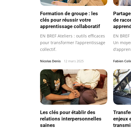
Formation de groupe : les
Partage 
clés pour réussir votre
de raco
apprentissage collaboratif
appren
EN BREF Ateliers : outils efficaces
EN BREF 
pour transformer l’apprentissage
Un moye
collectif.
d’appren
Nicolas Denis
12 mars 2025
Fabien Coli
Les clés pour établir des
Transfe
relations interpersonnelles
enjeux 
saines
transmi