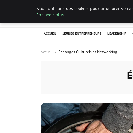
Nous utilisons des cookies pour améliorer votre 
AIESEC France
En savoir plus
ACCUEIL
JEUNES ENTREPRENEURS
LEADERSHIP
Accueil
Échanges Culturels et Networking
É