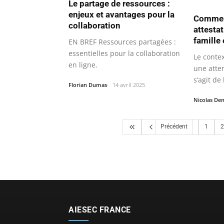
Le partage de ressources :
enjeux et avantages pour la
Commen
collaboration
attesta
famille
EN BREF Ressources partagées :
essentielles pour la collaboration
Le contex
en ligne.
une atten
s’agit de
Florian Dumas
14 avril 2025
Nicolas Den
Précédent
1
2
AIESEC FRANCE