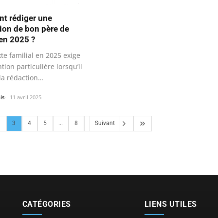
t rédiger une
tion de bon père de
 en 2025 ?
te familial en 2025 exige
tion particulière lorsqu’il
 la rédaction…
is
11 avril 2025
3
4
5
...
8
Suivant
CATÉGORIES
LIENS UTILES