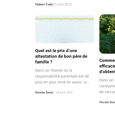
Fabien Colin
25 avril 2025
Quel est le prix d’une
attestation de bon père de
Commen
famille ?
efficac
Dans un monde où la
d’obten
responsabilité parentale est de
Dans un 
plus en plus mise en avant, la
constant
demande d’une…
de recru
Nicolas Denis
24 avril 2025
enjeu…
Florian Du