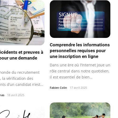
Comprendre les informations
personnelles requises pour
écédents et preuves à
une inscription en ligne
 pour une demande
Dans une ère où l’Internet joue un
rôle central dans notre quotidien,
monde du recrutement
il est essentiel de bien…
la vérification des
nts d’un candidat n’est
Fabien Colin
17 avril 2025
mas
18 avril 2025