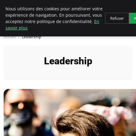
AIESEC France
Nous utilisons des cookies pour améliorer votre
expérience de navigation. En poursuivant, vous
Refuser
A
acceptez notre politique de confidentialité.
En
savoir plus
Accueil
Leadership
Leadership