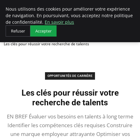
AIESEC France
Nous utilisons des cookies pour améliorer votre expérience
de navigation. En poursuivant, vous acceptez notre politique
de confidentialité.
En savoir plus
Refuser
Accepter
Accueil
Opportunités de Carrière
Les clés pour réussir votre recherche de talents
OPPORTUNITÉS DE CARRIÈRE
Les clés pour réussir votre
recherche de talents
EN BREF Évaluer vos besoins en talents à long terme
Identifier les compétences clés requises Construire
une marque employeur attrayante Optimiser vos