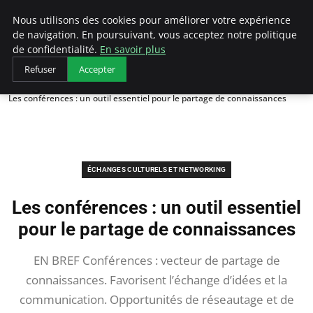
AIESEC France
Nous utilisons des cookies pour améliorer votre expérience
de navigation. En poursuivant, vous acceptez notre politique
de confidentialité.
En savoir plus
Refuser
Accepter
Accueil
Échanges Culturels et Networking
Les conférences : un outil essentiel pour le partage de connaissances
ÉCHANGES CULTURELS ET NETWORKING
Les conférences : un outil essentiel
pour le partage de connaissances
EN BREF Conférences : vecteur de partage de
connaissances. Favorisent l’échange d’idées et la
communication. Opportunités de réseautage et de