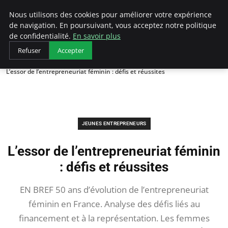
AIESEC France
Nous utilisons des cookies pour améliorer votre expérience
de navigation. En poursuivant, vous acceptez notre politique
de confidentialité.
En savoir plus
Refuser
Accepter
Accueil
Jeunes Entrepreneurs
L’essor de l’entrepreneuriat féminin : défis et réussites
JEUNES ENTREPRENEURS
L’essor de l’entrepreneuriat féminin
: défis et réussites
EN BREF 50 ans d’évolution de l’entrepreneuriat
féminin en France. Analyse des défis liés au
financement et à la représentation. Les femmes