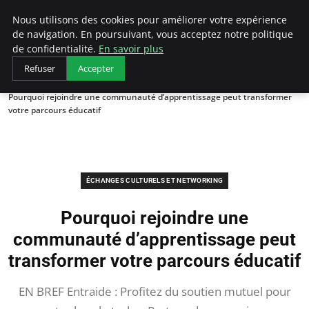
AIESEC France
Nous utilisons des cookies pour améliorer votre expérience
de navigation. En poursuivant, vous acceptez notre politique
de confidentialité.
En savoir plus
Refuser
Accepter
Accueil
Échanges Culturels et Networking
Pourquoi rejoindre une communauté d’apprentissage peut transformer
votre parcours éducatif
ÉCHANGES CULTURELS ET NETWORKING
Pourquoi rejoindre une
communauté d’apprentissage peut
transformer votre parcours éducatif
EN BREF Entraide : Profitez du soutien mutuel pour