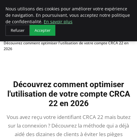
AIESEC France
Nous utilisons des cookies pour améliorer votre expérience
de navigation. En poursuivant, vous acceptez notre politique
de confidentialité.
En savoir plus
Refuser
Accepter
Accueil
Découvrez comment optimiser l'utilisation de votre compte CRCA 22 en
2026
Découvrez comment optimiser
l'utilisation de votre compte CRCA
22 en 2026
Vous avez reçu votre identifiant CRCA 22 mais butez
sur la connexion ? Découvrez la méthode qui a déjà
aidé des dizaines de clients à éviter les pièges