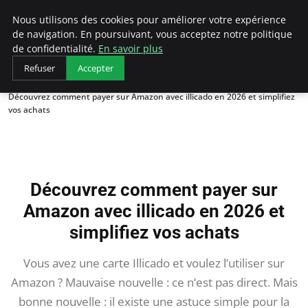
AIESEC France
Nous utilisons des cookies pour améliorer votre expérience
de navigation. En poursuivant, vous acceptez notre politique
de confidentialité.
En savoir plus
Refuser
Accepter
Accueil
Découvrez comment payer sur Amazon avec illicado en 2026 et simplifiez
vos achats
Découvrez comment payer sur
Amazon avec illicado en 2026 et
simplifiez vos achats
Vous avez une carte Illicado et voulez l’utiliser sur
Amazon ? Mauvaise nouvelle : ce n’est pas direct. Mais
bonne nouvelle : il existe une astuce simple pour la