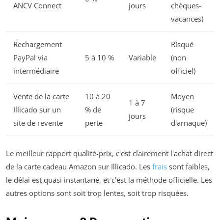
ANCV Connect
jours
chèques-
vacances)
Rechargement
Risqué
PayPal via
5 à 10 %
Variable
(non
intermédiaire
officiel)
Vente de la carte
10 à 20
Moyen
1 à 7
Illicado sur un
% de
(risque
jours
site de revente
perte
d'arnaque)
Le meilleur rapport qualité-prix, c'est clairement l'achat direct
de la carte cadeau Amazon sur Illicado. Les
frais
sont faibles,
le délai est quasi instantané, et c'est la méthode officielle. Les
autres options sont soit trop lentes, soit trop risquées.